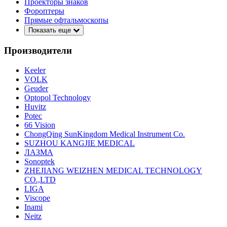
Проекторы знаков
Фороптеры
Прямые офтальмоскопы
Показать еще
Производители
Keeler
VOLK
Geuder
Optopol Technology
Huvitz
Potec
66 Vision
ChongQing SunKingdom Medical Instrument Co.
SUZHOU KANGJIE MEDICAL
ЛАЗМА
Sonoptek
ZHEJIANG WEIZHEN MEDICAL TECHNOLOGY
CO.,LTD
LIGA
Viscope
Inami
Neitz