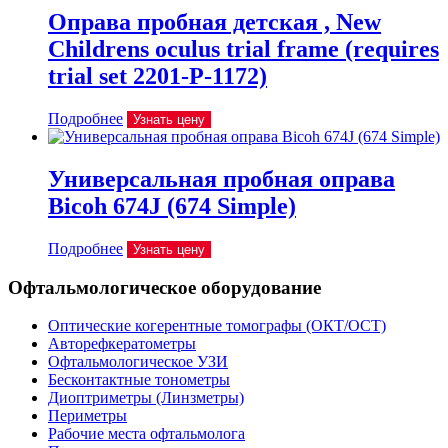
Оправа пробная детская , New
Childrens oculus trial frame (requires
trial set 2201-P-1172)
Подробнее
Узнать цену
Универсальная пробная оправа
Bicoh 674J (674 Simple)
Подробнее
Узнать цену
Офтальмологическое оборудование
Оптические когерентные томографы (ОКТ/ОСТ)
Авторефкератометры
Офтальмологическое УЗИ
Бесконтактные тонометры
Диоптриметры (Линзметры)
Периметры
Рабочие места офтальмолога