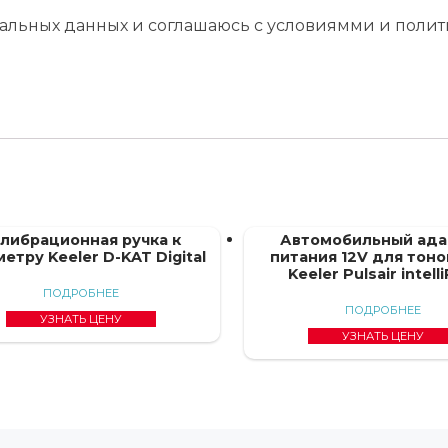
ональных данных и соглашаюсь с условиямми и пол
либрационная ручка к
Автомобильный ада
етру Keeler D-KAT Digital
питания 12V для тон
Keeler Pulsair intell
ПОДРОБНЕЕ
ПОДРОБНЕЕ
УЗНАТЬ ЦЕНУ
УЗНАТЬ ЦЕНУ