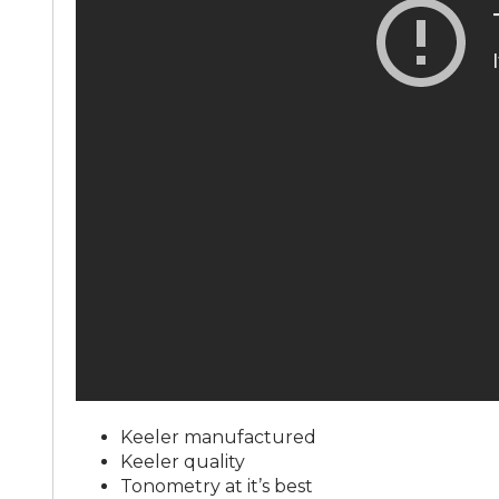
Keeler manufactured
Keeler quality
Tonometry at it’s best