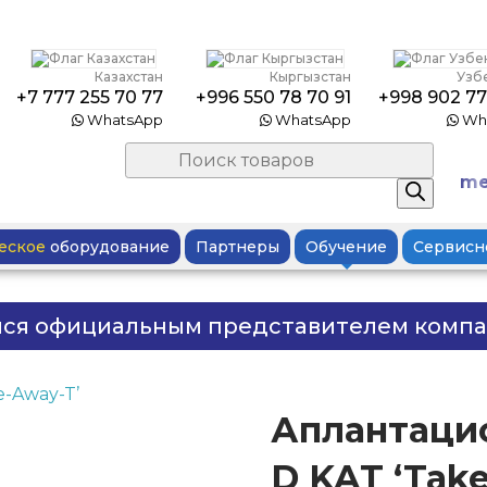
Казахстан
Кыргызстан
Узб
+7 777 255 70 77
+996 550 78 70 91
+998 902 77
WhatsApp
WhatsApp
Wh
Поиск
товаров
me
еское
оборудование
Партнеры
Обучение
Сервисн
мся официальным представителем комп
Аплантацио
D KAT ‘Tak