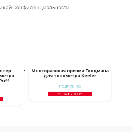
итикой конфиденциальности
птер
Многоразовая призма Голдмана
ометра
для тонометра Keeler
iPuff
ПОДРОБНЕЕ
УЗНАТЬ ЦЕНУ