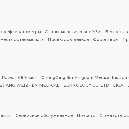
торефкератометры
Офтальмологическое УЗИ
Бесконтак
 места офтальмолога
Проекторы знаков
Фороптеры
Пр
Potec
66 Vision
ChongQing SunKingdom Medical Instrume
EJIANG WEIZHEN MEDICAL TECHNOLOGY CO.,LTD
LIGA
тация
Сервисное обслуживание
Новости
Стандарты о