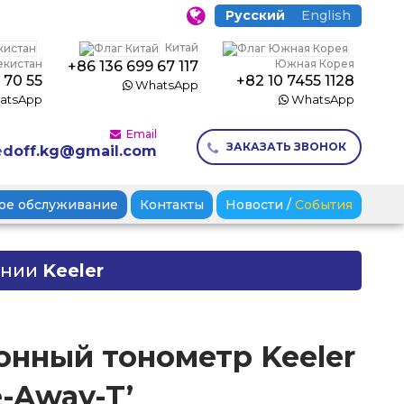
Русский
English
Китай
екистан
Южная Корея
+86 136 699 67 117
 70 55
+82 10 7455 1128
WhatsApp
atsApp
WhatsApp
Email
ЗАКАЗАТЬ ЗВОНОК
doff.kg@gmail.com
ое обслуживание
Контакты
Новости
/
События
ании
Keeler
нный тонометр Keeler
e-Away-T’