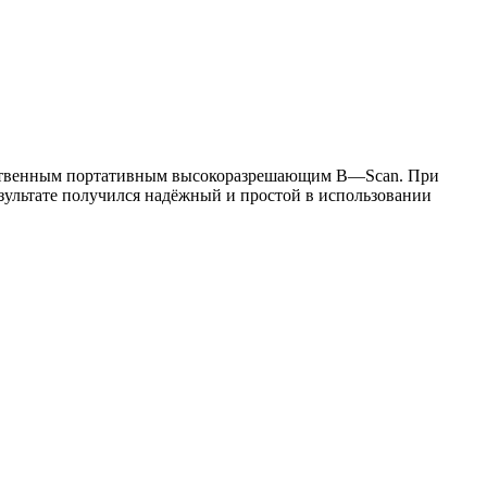
инственным портативным высокоразрешающим
B
—
Scan
. При
зультате получился надёжный и простой в использовании