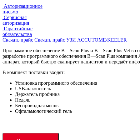
Авторизационное
письмо
Сервисная
авторизация
Гарантийные
обязательства
Скачать прайс
Скачать прайс УЗИ ACCUTOME/KEELER
Программное обеспечение
B
—
Scan
Plus
и
B
—
Scan
Plus
Vet
в со
разработке программного обеспечения
B
—
Scan
Plus
компания
аппарат, который быстро сканирует пациентов и передаёт инф
В комплект поставки входят:
Установка программного обеспечения
USB-накопитель
Держатель пробника
Педаль
Беспроводная мышь
Офтальмологический гель