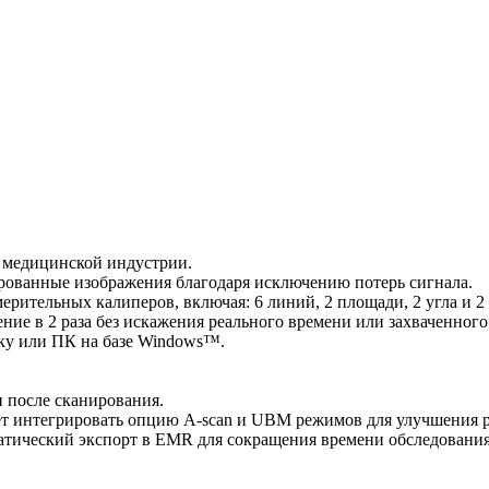
в медицинской индустрии.
ированные изображения благодаря исключению потерь сигнала.
рительных калиперов, включая: 6 линий, 2 площади, 2 угла и 2 
ние в 2 раза без искажения реального времени или захваченного
ку или ПК на базе Windows™.
и после сканирования.
ет интегрировать опцию A-scan и UBM режимов для улучшения р
матический экспорт в EMR для сокращения времени обследовани