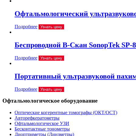
Офтальмологический ультразвуковой
Подробнее
Узнать цену
Беспроводной B-Скан SonopTek SP-8
Подробнее
Узнать цену
Портативный ультразвуковой пахим
Подробнее
Узнать цену
Офтальмологическое оборудование
Оптические когерентные томографы (ОКТ/ОСТ)
Авторефкератометры
Офтальмологическое УЗИ
Бесконтактные тонометры
Диоптриметры (Линзметры)