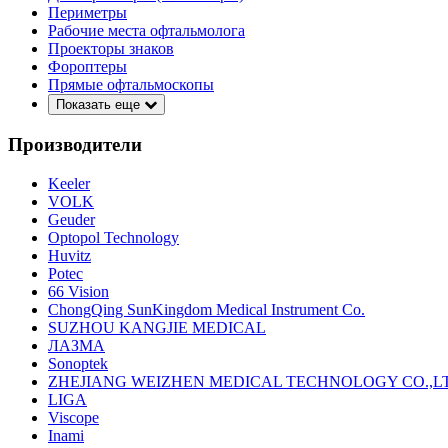
Периметры
Рабочие места офтальмолога
Проекторы знаков
Фороптеры
Прямые офтальмоскопы
Показать еще
Производители
Keeler
VOLK
Geuder
Optopol Technology
Huvitz
Potec
66 Vision
ChongQing SunKingdom Medical Instrument Co.
SUZHOU KANGJIE MEDICAL
ЛАЗМА
Sonoptek
ZHEJIANG WEIZHEN MEDICAL TECHNOLOGY CO.,L
LIGA
Viscope
Inami