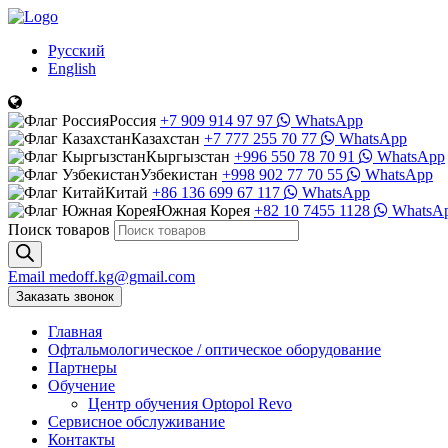
Русский
English
Россия
+7 909 914 97 97
WhatsApp
Казахстан
+7 777 255 70 77
WhatsApp
Кыргызстан
+996 550 78 70 91
WhatsApp
Узбекистан
+998 902 77 70 55
WhatsApp
Китай
+86 136 699 67 117
WhatsApp
Южная Корея
+82 10 7455 1128
WhatsA
Поиск товаров
Email
medoff.kg@gmail.com
Заказать звонок
Главная
Офтальмологическое
/
оптическое
оборудование
Партнеры
Обучение
Центр обучения Оptopol Revo
Сервисное обслуживание
Контакты