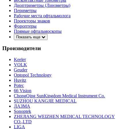
Бесконтактные тонометры
Диоптриметры (Линзметры)
Периметры
Рабочие места офтальмолога
Проекторы знаков
Фороптеры
Прямые офтальмоскопы
Показать еще
Производители
Keeler
VOLK
Geuder
Optopol Technology
Huvitz
Potec
66 Vision
ChongQing SunKingdom Medical Instrument Co.
SUZHOU KANGJIE MEDICAL
ЛАЗМА
Sonoptek
ZHEJIANG WEIZHEN MEDICAL TECHNOLOGY
CO.,LTD
LIGA