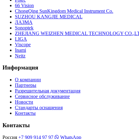
66 Vision
ChongQing SunKingdom Medical Instrument Co.
SUZHOU KANGJIE MEDICAL
ЛАЗМА
Sonoptek
ZHEJIANG WEIZHEN MEDICAL TECHNOLOGY CO.,L
LIGA
Viscope
Inami
Neitz
Информация
О компании
Партнеры
Разрешительная документация
Сервисное обслуживание
Новости
Стандарты оснащения
Контакты
Контакты
Россия
+7 909 914 97 97
WhatsApp