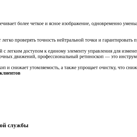
ечивает более четкое и ясное изображение, одновременно уменьш
т легко проверять точность нейтральной точки и гарантировать 
й с легким доступом к единому элементу управления для измен
точных движений, профессиональный ретиноскоп — это инструме
коп и снижает утомляемость, а также упрощает очистку, что сни
 клиентов
ной службы