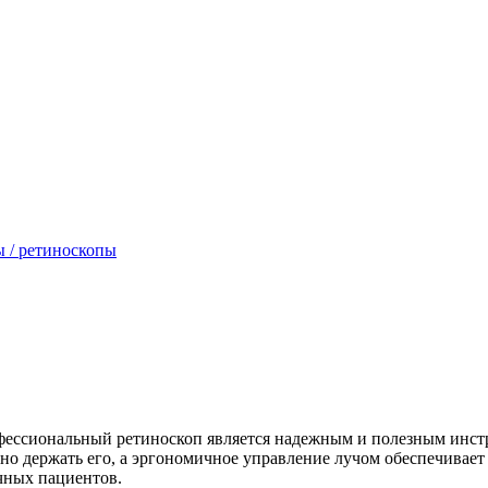
 / ретиноскопы
фессиональный ретиноскоп является надежным и полезным инстру
бно держать его, а эргономичное управление лучом обеспечивает
ичных пациентов.