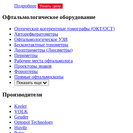
Подробнее
Узнать цену
Офтальмологическое оборудование
Оптические когерентные томографы (ОКТ/ОСТ)
Авторефкератометры
Офтальмологическое УЗИ
Бесконтактные тонометры
Диоптриметры (Линзметры)
Периметры
Рабочие места офтальмолога
Проекторы знаков
Фороптеры
Прямые офтальмоскопы
Показать еще
Производители
Keeler
VOLK
Geuder
Optopol Technology
Huvitz
Potec