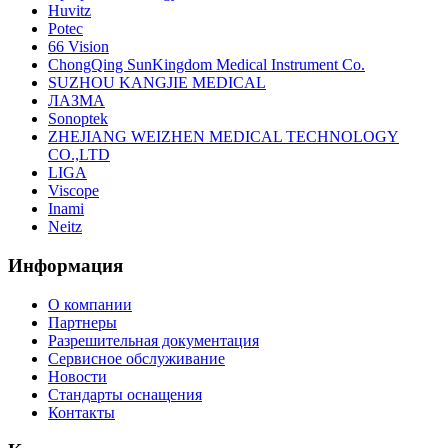
Huvitz
Potec
66 Vision
ChongQing SunKingdom Medical Instrument Co.
SUZHOU KANGJIE MEDICAL
ЛАЗМА
Sonoptek
ZHEJIANG WEIZHEN MEDICAL TECHNOLOGY
CO.,LTD
LIGA
Viscope
Inami
Neitz
Информация
О компании
Партнеры
Разрешительная документация
Сервисное обслуживание
Новости
Стандарты оснащения
Контакты