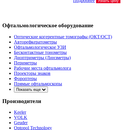
Подробнее
Узнать цену
Офтальмологическое оборудование
Оптические когерентные томографы (ОКТ/ОСТ)
Авторефкератометры
Офтальмологическое УЗИ
Бесконтактные тонометры
Диоптриметры (Линзметры)
Периметры
Рабочие места офтальмолога
Проекторы знаков
Фороптеры
Прямые офтальмоскопы
Показать еще
Производители
Keeler
VOLK
Geuder
Optopol Technology