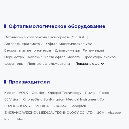
Офтальмологическое оборудование
Оптические когерентные томографы (ОКТ/ОСТ)
Авторефкератометры
Офтальмологическое УЗИ
Бесконтактные тонометры
Диоптриметры (Линзметры)
Периметры
Рабочие места офтальмолога
Проекторы знаков
Фороптеры
Прямые офтальмоскопы
Показать еще
Производители
Keeler
VOLK
Geuder
Optopol Technology
Huvitz
Potec
66 Vision
ChongQing SunKingdom Medical Instrument Co.
SUZHOU KANGJIE MEDICAL
ЛАЗМА
Sonoptek
ZHEJIANG WEIZHEN MEDICAL TECHNOLOGY CO.,LTD
LIGA
Viscope
Inami
Neitz