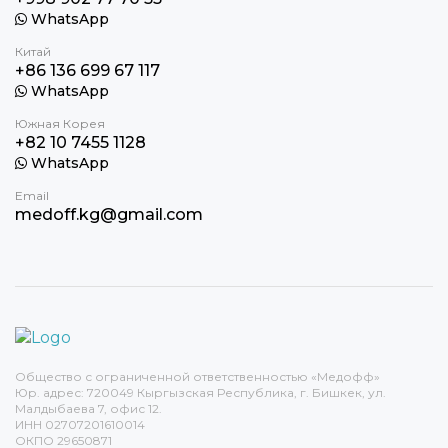
WhatsApp
Китай
+86 136 699 67 117
WhatsApp
Южная Корея
+82 10 7455 1128
WhatsApp
Email
medoff.kg@gmail.com
Общество с ограниченной ответственностью «Медофф»
Юр. адрес: 720049 Кыргызская Республика, г. Бишкек, ул.
Малдыбаева 7, офис 12.
ИНН 02707201610014
ОКПО 29650871