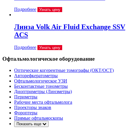
Подробнее
Узнать цену
Линза Volk Air Fluid Exchange SSV
ACS
Подробнее
Узнать цену
Офтальмологическое оборудование
Оптические когерентные томографы (ОКТ/ОСТ)
Авторефкератометры
Офтальмологическое УЗИ
Бесконтактные тонометры
Диоптриметры (Линзметры)
Периметры
Рабочие места офтальмолога
Проекторы знаков
Фороптеры
Прямые офтальмоскопы
Показать еще