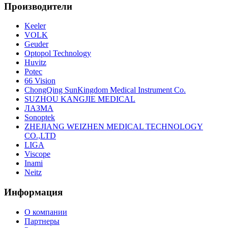
Производители
Keeler
VOLK
Geuder
Optopol Technology
Huvitz
Potec
66 Vision
ChongQing SunKingdom Medical Instrument Co.
SUZHOU KANGJIE MEDICAL
ЛАЗМА
Sonoptek
ZHEJIANG WEIZHEN MEDICAL TECHNOLOGY
CO.,LTD
LIGA
Viscope
Inami
Neitz
Информация
О компании
Партнеры