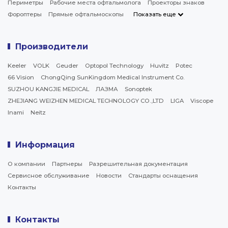
Периметры
Рабочие места офтальмолога
Проекторы знаков
Фороптеры
Прямые офтальмоскопы
Показать еще
Производители
Keeler
VOLK
Geuder
Optopol Technology
Huvitz
Potec
66 Vision
ChongQing SunKingdom Medical Instrument Co.
SUZHOU KANGJIE MEDICAL
ЛАЗМА
Sonoptek
ZHEJIANG WEIZHEN MEDICAL TECHNOLOGY CO.,LTD
LIGA
Viscope
Inami
Neitz
Информация
О компании
Партнеры
Разрешительная документация
Сервисное обслуживание
Новости
Стандарты оснащения
Контакты
Контакты