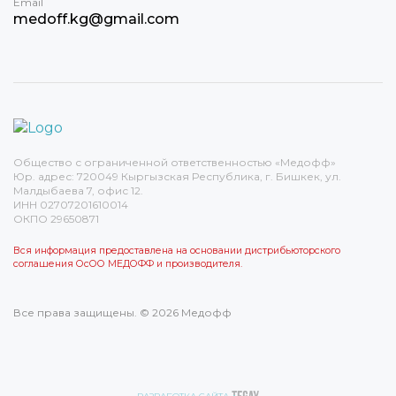
Email
medoff.kg@gmail.com
Общество с ограниченной ответственностью «Медофф»
Юр. адрес: 720049 Кыргызская Республика, г. Бишкек, ул.
Малдыбаева 7, офис 12.
ИНН 02707201610014
ОКПО 29650871
Вся информация предоставлена на основании дистрибьюторского
соглашения ОсОО МЕДОФФ и производителя.
Все права защищены. © 2026 Медофф