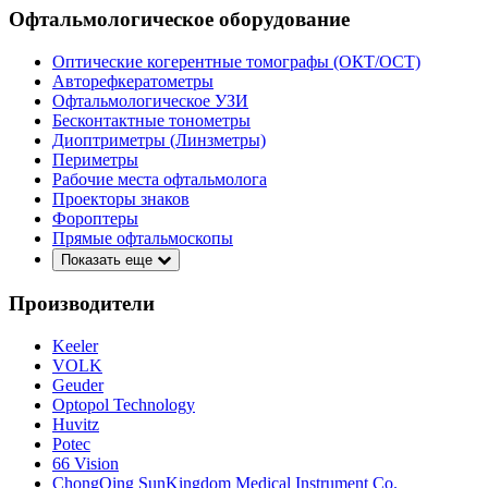
Офтальмологическое оборудование
Оптические когерентные томографы (ОКТ/ОСТ)
Авторефкератометры
Офтальмологическое УЗИ
Бесконтактные тонометры
Диоптриметры (Линзметры)
Периметры
Рабочие места офтальмолога
Проекторы знаков
Фороптеры
Прямые офтальмоскопы
Показать еще
Производители
Keeler
VOLK
Geuder
Optopol Technology
Huvitz
Potec
66 Vision
ChongQing SunKingdom Medical Instrument Co.