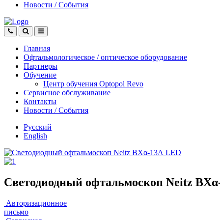
Новости
/
События
Главная
Офтальмологическое
/
оптическое
оборудование
Партнеры
Обучение
Центр обучения Оptopol Revo
Сервисное обслуживание
Контакты
Новости
/
События
Русский
English
Светодиодный офтальмоскоп Neitz BXα
Авторизационное
письмо