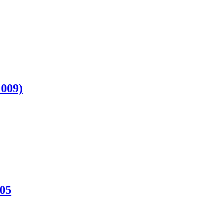
009)
05