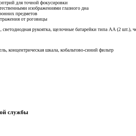
иоптрий для точной фокусировки
тественными изображениями глазного дна
ронних предметов
отражения от роговицы
, светодиодная рукоятка, щелочные батарейки типа AA (2 шт.), ч
щель, концентрическая шкала, кобальтово-синий фильтр
ной службы