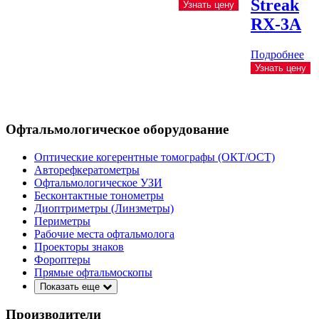
Streak
Узнать цену
RX-3A
Подробнее
Узнать цену
Офтальмологическое оборудование
Оптические когерентные томографы (ОКТ/ОСТ)
Авторефкератометры
Офтальмологическое УЗИ
Бесконтактные тонометры
Диоптриметры (Линзметры)
Периметры
Рабочие места офтальмолога
Проекторы знаков
Фороптеры
Прямые офтальмоскопы
Показать еще
Производители