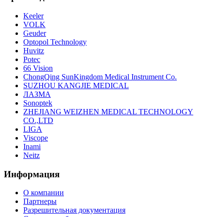
Keeler
VOLK
Geuder
Optopol Technology
Huvitz
Potec
66 Vision
ChongQing SunKingdom Medical Instrument Co.
SUZHOU KANGJIE MEDICAL
ЛАЗМА
Sonoptek
ZHEJIANG WEIZHEN MEDICAL TECHNOLOGY
CO.,LTD
LIGA
Viscope
Inami
Neitz
Информация
О компании
Партнеры
Разрешительная документация