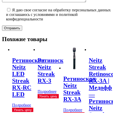
Я даю свое согласие на обработку персональных данных
и соглашаюсь с условиямми и политикой
конфиденциальности
Отправить
Похожие товары
Ретиноскоп
Ретиноскоп
Neitz
Neitz
Neitz
Streak
LED
Streak
Retinosc
Ретиноскоп
Streak
RX-3
RX-3A |
Neitz
RX-RC
Медофф
Streak
Подробнее
LED
—
Узнать цену
RX-3A
Ретинос
Подробнее
Neitz
Подробнее
Узнать цену