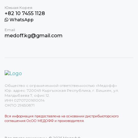
Южная Корея
+82 10 7455 1128
WhatsApp
Email
medoff.kg@gmail.com
Общество с ограниченной ответственностью «Медофф»
Юр. адрес: 720049 Кыргызская Республика, г. Бишкек, ул.
Малдыбаева 7, офис 12.
ИНН 02707201610014
ОКПО 29650871
Вся информация предоставлена на основании дистрибьюторского
соглашения ОсОО МЕДОФФ и производителя.
Все права защищены. © 2026 Медофф