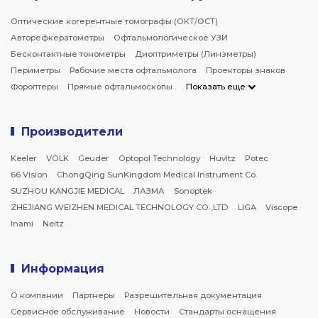
Оптические когерентные томографы (ОКТ/ОСТ)
Авторефкератометры
Офтальмологическое УЗИ
Бесконтактные тонометры
Диоптриметры (Линзметры)
Периметры
Рабочие места офтальмолога
Проекторы знаков
Фороптеры
Прямые офтальмоскопы
Показать еще
Производители
Keeler
VOLK
Geuder
Optopol Technology
Huvitz
Potec
66 Vision
ChongQing SunKingdom Medical Instrument Co.
SUZHOU KANGJIE MEDICAL
ЛАЗМА
Sonoptek
ZHEJIANG WEIZHEN MEDICAL TECHNOLOGY CO.,LTD
LIGA
Viscope
Inami
Neitz
Информация
О компании
Партнеры
Разрешительная документация
Сервисное обслуживание
Новости
Стандарты оснащения