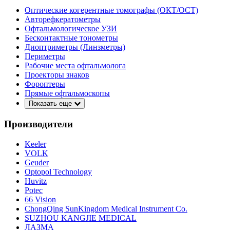
Оптические когерентные томографы (ОКТ/ОСТ)
Авторефкератометры
Офтальмологическое УЗИ
Бесконтактные тонометры
Диоптриметры (Линзметры)
Периметры
Рабочие места офтальмолога
Проекторы знаков
Фороптеры
Прямые офтальмоскопы
Показать еще
Производители
Keeler
VOLK
Geuder
Optopol Technology
Huvitz
Potec
66 Vision
ChongQing SunKingdom Medical Instrument Co.
SUZHOU KANGJIE MEDICAL
ЛАЗМА