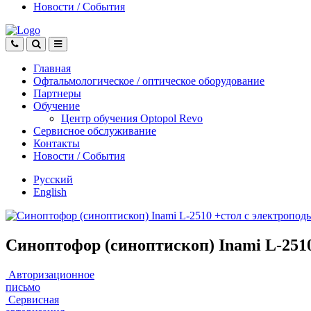
Новости
/
События
Главная
Офтальмологическое
/
оптическое
оборудование
Партнеры
Обучение
Центр обучения Оptopol Revo
Сервисное обслуживание
Контакты
Новости
/
События
Русский
English
Синоптофор (синоптископ) Inami L-251
Авторизационное
письмо
Сервисная