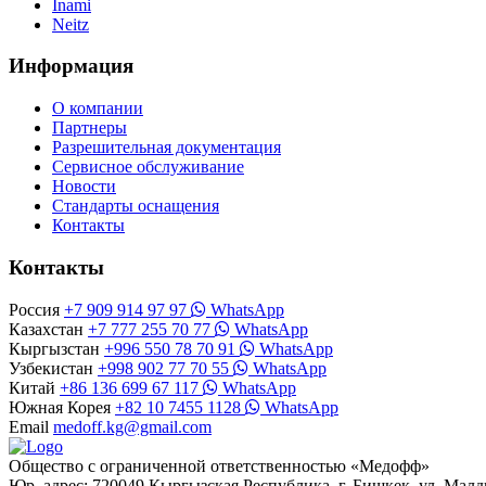
Inami
Neitz
Информация
О компании
Партнеры
Разрешительная документация
Сервисное обслуживание
Новости
Стандарты оснащения
Контакты
Контакты
Россия
+7 909 914 97 97
WhatsApp
Казахстан
+7 777 255 70 77
WhatsApp
Кыргызстан
+996 550 78 70 91
WhatsApp
Узбекистан
+998 902 77 70 55
WhatsApp
Китай
+86 136 699 67 117
WhatsApp
Южная Корея
+82 10 7455 1128
WhatsApp
Email
medoff.kg@gmail.com
Общество с ограниченной ответственностью «Медофф»
Юр. адрес: 720049 Кыргызская Республика, г. Бишкек, ул. Малд