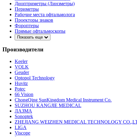
Диоптриметры (Линзметры)
Периметры
Рабочие места офтальмолога
Проекторы знаков
Фороптеры
Прямые офтальмоскопы
Показать еще
Производители
Keeler
VOLK
Geuder
Optopol Technology
Huvitz
Potec
66 Vision
ChongQing SunKingdom Medical Instrument Co.
SUZHOU KANGJIE MEDICAL
ЛАЗМА
Sonoptek
ZHEJIANG WEIZHEN MEDICAL TECHNOLOGY CO.,L
LIGA
Viscope