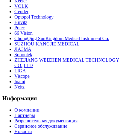
Keeler
VOLK
Geuder
Optopol Technology
Huvitz
Potec
66 Vision
ChongQing SunKingdom Medical Instrument Co.
SUZHOU KANGJIE MEDICAL
ЛАЗМА
Sonoptek
ZHEJIANG WEIZHEN MEDICAL TECHNOLOGY
CO.,LTD
LIGA
Viscope
Inami
Neitz
Информация
О компании
Партнеры
Разрешительная документация
Сервисное обслуживание
Новости