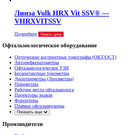
Линза Volk HRX Vit SSV® —
VHRXVITSSV
Подробнее
Узнать цену
Офтальмологическое оборудование
Оптические когерентные томографы (ОКТ/ОСТ)
Авторефкератометры
Офтальмологическое УЗИ
Бесконтактные тонометры
Диоптриметры (Линзметры)
Периметры
Рабочие места офтальмолога
Проекторы знаков
Фороптеры
Прямые офтальмоскопы
Показать еще
Производители