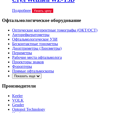
Подробнее
Узнать цену
Офтальмологическое оборудование
Оптические когерентные томографы (ОКТ/ОСТ)
Авторефкератометры
Офтальмологическое УЗИ
Бесконтактные тонометры
Диоптриметры (Линзметры)
Периметры
Рабочие места офтальмолога
Проекторы знаков
Фороптеры
Прямые офтальмоскопы
Показать еще
Производители
Keeler
VOLK
Geuder
Optopol Technology