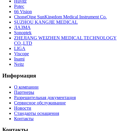
Huvitz
Potec
66 Vision
ChongQing SunKingdom Medical Instrument Co.
SUZHOU KANGJIE MEDICAL
ЛАЗМА
Sonoptek
ZHEJIANG WEIZHEN MEDICAL TECHNOLOGY
CO.,LTD
LIGA
Viscope
Inami
Neitz
Информация
О компании
Партнеры
Разрешительная документация
Сервисное обслуживание
Новости
Стандарты оснащения
Контакты
Контакты