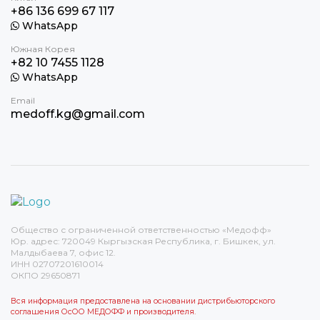
+86 136 699 67 117
WhatsApp
Южная Корея
+82 10 7455 1128
WhatsApp
Email
medoff.kg@gmail.com
Общество с ограниченной ответственностью «Медофф»
Юр. адрес: 720049 Кыргызская Республика, г. Бишкек, ул.
Малдыбаева 7, офис 12.
ИНН 02707201610014
ОКПО 29650871
Вся информация предоставлена на основании дистрибьюторского
соглашения ОсОО МЕДОФФ и производителя.