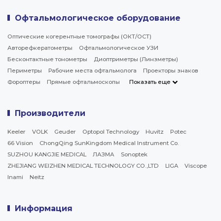
Офтальмологическое оборудование
Оптические когерентные томографы (ОКТ/ОСТ)
Авторефкератометры
Офтальмологическое УЗИ
Бесконтактные тонометры
Диоптриметры (Линзметры)
Периметры
Рабочие места офтальмолога
Проекторы знаков
Фороптеры
Прямые офтальмоскопы
Показать еще
Производители
Keeler
VOLK
Geuder
Optopol Technology
Huvitz
Potec
66 Vision
ChongQing SunKingdom Medical Instrument Co.
SUZHOU KANGJIE MEDICAL
ЛАЗМА
Sonoptek
ZHEJIANG WEIZHEN MEDICAL TECHNOLOGY CO.,LTD
LIGA
Viscope
Inami
Neitz
Информация