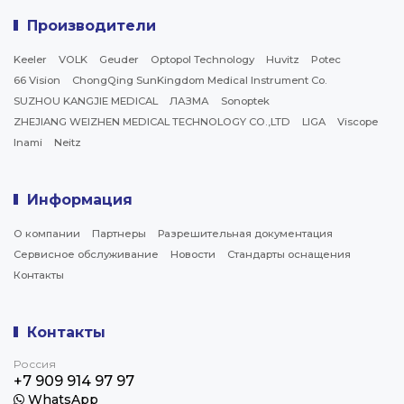
Производители
Keeler
VOLK
Geuder
Optopol Technology
Huvitz
Potec
66 Vision
ChongQing SunKingdom Medical Instrument Co.
SUZHOU KANGJIE MEDICAL
ЛАЗМА
Sonoptek
ZHEJIANG WEIZHEN MEDICAL TECHNOLOGY CO.,LTD
LIGA
Viscope
Inami
Neitz
Информация
О компании
Партнеры
Разрешительная документация
Сервисное обслуживание
Новости
Стандарты оснащения
Контакты
Контакты
Россия
+7 909 914 97 97
WhatsApp