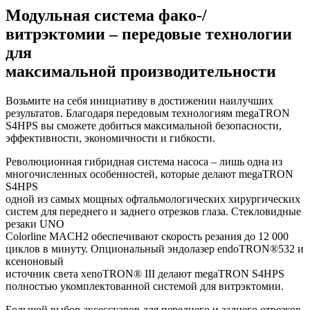
Модульная система фако-/
витрэктомии – передовые технологии
для
максимальной производительности
Возьмите на себя инициативу в достижении наилучших
результатов. Благодаря передовым технологиям megaTRON
S4HPS вы сможете добиться максимальной безопасности,
эффективности, экономичности и гибкости.
Революционная гибридная система насоса – лишь одна из
многочисленных особенностей, которые делают megaTRON
S4HPS
одной из самых мощных офтальмологических хирургических
систем для переднего и заднего отрезков глаза. Стекловидные
резаки UNO
Colorline MACH2 обеспечивают скорость резания до 12 000
циклов в минуту. Опциональный эндолазер endoTRON®532 и
ксеноновый
источник света xenoTRON® III делают megaTRON S4HPS
полностью укомплектованной системой для витрэктомии.
Большой выбор аксессуаров для переднего и заднего отрезков