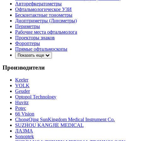
Авторефкератометры
Офтальмологическое УЗИ
Бесконтактные тонометры
Диоптриметры (Линзметры)
Периметры
Рабочие места офтальмолога
Проекторы знаков
Фороптеры
Прямые офтальмоскопы
Показать еще
Производители
Keeler
VOLK
Geuder
Optopol Technology
Huvitz
Potec
66 Vision
ChongQing SunKingdom Medical Instrument Co.
SUZHOU KANGJIE MEDICAL
ЛАЗМА
Sonoptek