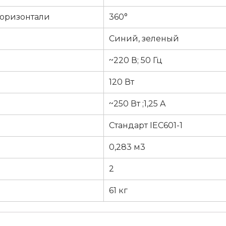
горизонтали
360°
Синий, зеленый
~220 В; 50 Гц
120 Вт
~250 Вт ;1,25 A
Стандарт IEC601-1
0,283 м3
2
61 кг