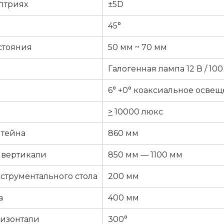
птриях
±5D
45°
стояния
50 мм ~ 70 мм
Галогенная лампа 12 В / 100
6° +0° коаксиальное осве
>
10000 люкс
штейна
860 мм
 вертикали
850 мм — 1100 мм
струментального стола
200 мм
а
400 мм
ризонтали
300°