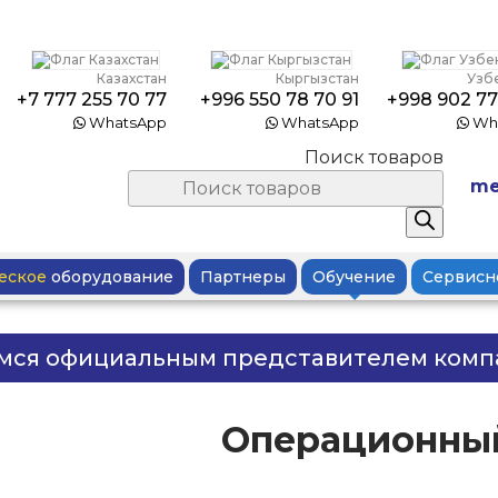
Казахстан
Кыргызстан
Узб
+7 777 255 70 77
+996 550 78 70 91
+998 902 77
WhatsApp
WhatsApp
Wh
Поиск товаров
me
еское
оборудование
Партнеры
Обучение
Сервисн
мся официальным представителем ком
Операционный