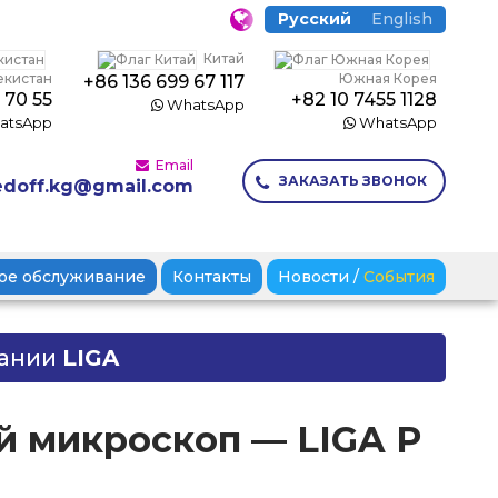
Русский
English
Китай
екистан
Южная Корея
+86 136 699 67 117
 70 55
+82 10 7455 1128
WhatsApp
atsApp
WhatsApp
Email
ЗАКАЗАТЬ ЗВОНОК
doff.kg@gmail.com
ое обслуживание
Контакты
Новости
/
События
пании
LIGA
 микроскоп — LIGA P