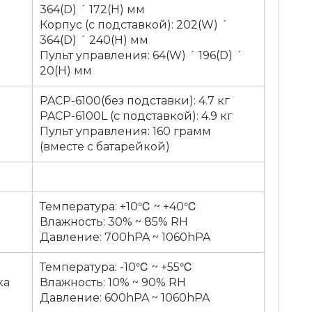
364(D) ´ 172(H) мм
Корпус (с подставкой): 202(W) ´
364(D) ´ 240(H) мм
Пульт управления: 64(W) ´ 196(D) ´
20(H) мм
PACP-6100(без подставки): 4.7 кг
PACP-6100L (с подставкой): 4.9 кг
Пульт управления: 160 грамм
(вместе с батарейкой)
Температура: +10℃ ~ +40℃
Влажность: 30% ~ 85% RH
Давление: 700hPA ~ 1060hPA
Температура: -10℃ ~ +55℃
ка
Влажность: 10% ~ 90% RH
Давление: 600hPA ~ 1060hPA