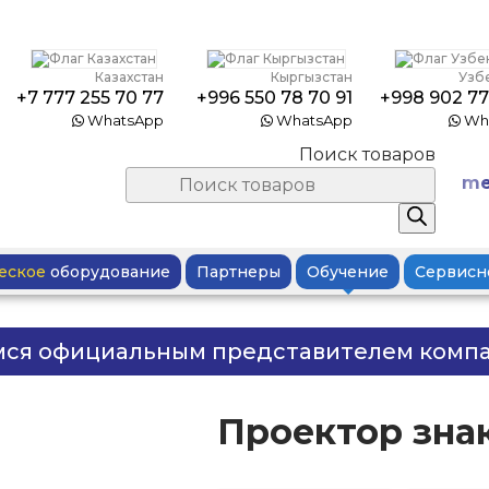
Казахстан
Кыргызстан
Узб
+7 777 255 70 77
+996 550 78 70 91
+998 902 77
WhatsApp
WhatsApp
Wh
Поиск товаров
me
еское
оборудование
Партнеры
Обучение
Сервисн
мся официальным представителем комп
Проектор зна