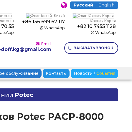
Русский
English
Китай
екистан
Южная Корея
+86 136 699 67 117
 70 55
+82 10 7455 1128
WhatsApp
atsApp
WhatsApp
Email
ЗАКАЗАТЬ ЗВОНОК
doff.kg@gmail.com
ое обслуживание
Контакты
Новости
/
События
ании
Potec
ков Potec PACP-8000