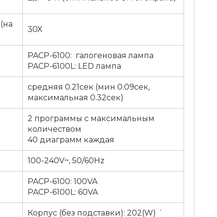
(на
30X
PACP-6100: галогеновая лампа
PACP-6100L: LED лампа
средняя 0.21сек (мин 0.09сек,
максимальная 0.32сек)
2 программы с максимальным
количеством
40 диаграмм каждая
100-240V~, 50/60Hz
PACP-6100: 100VA
PACP-6100L: 60VA
Корпус (без подставки): 202(W) ´