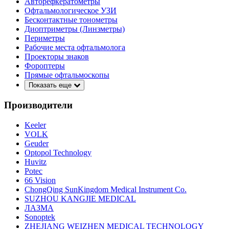
Авторефкератометры
Офтальмологическое УЗИ
Бесконтактные тонометры
Диоптриметры (Линзметры)
Периметры
Рабочие места офтальмолога
Проекторы знаков
Фороптеры
Прямые офтальмоскопы
Показать еще
Производители
Keeler
VOLK
Geuder
Optopol Technology
Huvitz
Potec
66 Vision
ChongQing SunKingdom Medical Instrument Co.
SUZHOU KANGJIE MEDICAL
ЛАЗМА
Sonoptek
ZHEJIANG WEIZHEN MEDICAL TECHNOLOGY