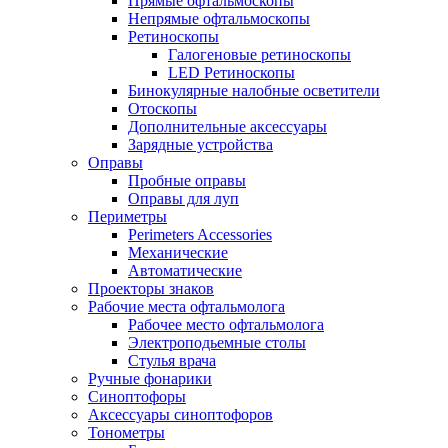
Прямые офтальмоскопы
Непрямые офтальмоскопы
Ретиноскопы
Галогеновые ретиноскопы
LED Ретиноскопы
Бинокулярные налобные осветители
Отоскопы
Дополнительные аксессуары
Зарядные устройства
Оправы
Пробные оправы
Оправы для луп
Периметры
Perimeters Accessories
Механические
Автоматические
Проекторы знаков
Рабочие места офтальмолога
Рабочее место офтальмолога
Электроподьемные столы
Стулья врача
Ручные фонарики
Синоптофоры
Аксессуары синоптофоров
Тонометры