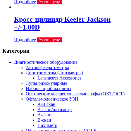
Подробнее
Узнать цену
Кросс-цилиндр Keeler Jackson
+/-1.00D
Подробнее
Узнать цену
Категории
Диагностическое оборудование
Авторефкератометры
Диоптриметры (Линзметры)
Lensmetres Accessories
Лупы бинокулярные
Наборы пробных линз
Оптические когерентные томографы (ОКТ/ОСТ)
Офтальмологическое УЗИ
A/B скан
A-скан/пахиметр
A-скан
B-скан
Пахиметр
Офтальмологические линзы VOLK