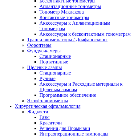
Бесконтактные тонометры
Аплантационные тонометры
Тонометр Маклакова
Контактные тонометры
Акксессуары к Аплантационным
Тонометрам
Акксессуары к бесконтактным тонометрам
Трансиллюминаторы / Диафаноскопы
Фороптеры
Фундус-камеры
Стационарные
Портативные
Щелевые лампы
Стационарные
Ручные
Акксессуары и Расходные материалы к
Щелевым лампам
Программное обеспечение
Экзофтальмометры
Хирургическая офтальмология
Жидкости
Газы
Красители
Решения для Промывки
Интраоперационные тампонады