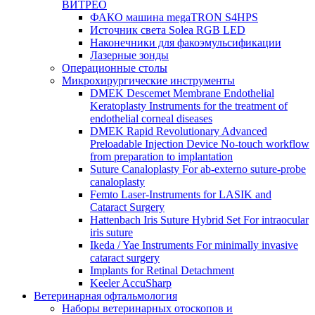
ВИТРЕО
ФАКО машина megaTRON S4HPS
Источник света Solea RGB LED
Наконечники для факоэмульсификации
Лазерные зонды
Операционные столы
Микрохирургические инструменты
DMEK Descemet Membrane Endothelial
Keratoplasty Instruments for the treatment of
endothelial corneal diseases
DMEK Rapid Revolutionary Advanced
Preloadable Injection Device No-touch workflow
from preparation to implantation
Suture Canaloplasty For ab-externo suture-probe
canaloplasty
Femto Laser-Instruments for LASIK and
Cataract Surgery
Hattenbach Iris Suture Hybrid Set For intraocular
iris suture
Ikeda / Yae Instruments For minimally invasive
cataract surgery
Implants for Retinal Detachment
Keeler AccuSharp
Ветеринарная офтальмология
Наборы ветеринарных отоскопов и