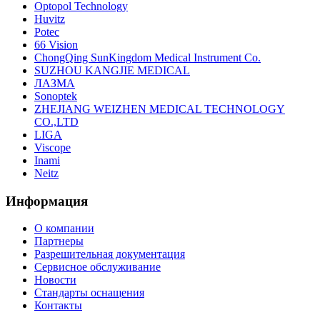
Optopol Technology
Huvitz
Potec
66 Vision
ChongQing SunKingdom Medical Instrument Co.
SUZHOU KANGJIE MEDICAL
ЛАЗМА
Sonoptek
ZHEJIANG WEIZHEN MEDICAL TECHNOLOGY
CO.,LTD
LIGA
Viscope
Inami
Neitz
Информация
О компании
Партнеры
Разрешительная документация
Сервисное обслуживание
Новости
Стандарты оснащения
Контакты