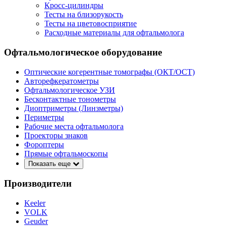
Кросс-цилиндры
Тесты на близорукость
Тесты на цветовосприятие
Расходные материалы для офтальмолога
Офтальмологическое оборудование
Оптические когерентные томографы (ОКТ/ОСТ)
Авторефкератометры
Офтальмологическое УЗИ
Бесконтактные тонометры
Диоптриметры (Линзметры)
Периметры
Рабочие места офтальмолога
Проекторы знаков
Фороптеры
Прямые офтальмоскопы
Показать еще
Производители
Keeler
VOLK
Geuder