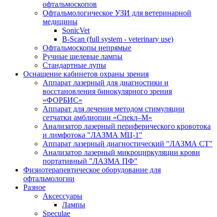
офтальмоскопов
Офтальмологическое УЗИ для ветеринарной
медицины
SonicVet
B-Scan (full system - veterinary use)
Офтальмоскопы непрямые
Ручные щелевые лампы
Стандартные лупы
Оснащение кабинетов охраны зрения
Аппарат лазерный для диагностики и
восстановления бинокулярного зрения
«ФОРБИС»
Аппарат для лечения методом стимуляции
сетчатки амблиопии «Спекл–М»
Анализатор лазерный периферического кровотока
и лимфотока "ЛАЗМА МЦ-1"
Аппарат лазерный диагностический "ЛАЗМА СТ"
Анализатор лазерный микроциркуляции крови
портативный "ЛАЗМА ПФ"
Физиотерапевтическое оборудование для
офтальмологии
Разное
Аксессуары
Лампы
Speculae