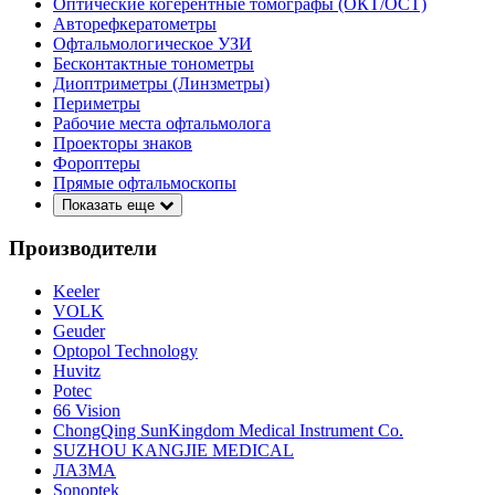
Оптические когерентные томографы (ОКТ/ОСТ)
Авторефкератометры
Офтальмологическое УЗИ
Бесконтактные тонометры
Диоптриметры (Линзметры)
Периметры
Рабочие места офтальмолога
Проекторы знаков
Фороптеры
Прямые офтальмоскопы
Показать еще
Производители
Keeler
VOLK
Geuder
Optopol Technology
Huvitz
Potec
66 Vision
ChongQing SunKingdom Medical Instrument Co.
SUZHOU KANGJIE MEDICAL
ЛАЗМА
Sonoptek