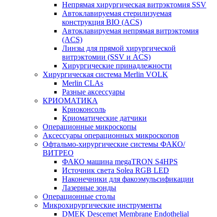
Непрямая хирургическая витрэктомия SSV
Автоклавируемая стерилизуемая
конструкция BIO (ACS)
Автоклавируемая непрямая витрэктомия
(ACS)
Линзы для прямой хирургической
витрэктомии (SSV и ACS)
Хирургические принадлежности
Хирургическая система Merlin VOLK
Merlin CLAs
Разные аксессуары
КРИОМАТИКА
Криоконсоль
Криоматические датчики
Операционные микроскопы
Аксессуары операционных микроскопов
Офтальмо-хирургические системы ФАКО/
ВИТРЕО
ФАКО машина megaTRON S4HPS
Источник света Solea RGB LED
Наконечники для факоэмульсификации
Лазерные зонды
Операционные столы
Микрохирургические инструменты
DMEK Descemet Membrane Endothelial