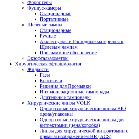
Фороптеры
Фундус-камеры
Стационарные
Портативные
Щелевые лампы
Стационарные
Ручные
Акксессуары и Расходные материалы к
Щелевым лампам
Программное обеспечение
Экзофтальмометры
Хирургическая офтальмология
Жидкости
Газы
Красители
Решения для Промывки
Интраоперационные тампонады
Длительные тампонады
Хирургические линзы VOLK
Одноразовые хирургические линзы BIO
(цена/упаковка)
Одноразовые хирургические линзы для
витрэктомии (цена/коробка)
Линзы для хирургической витрэктомии с
прямым изображением HR (ACS)