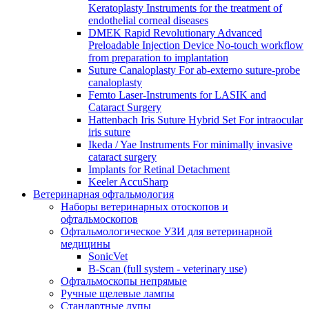
Keratoplasty Instruments for the treatment of
endothelial corneal diseases
DMEK Rapid Revolutionary Advanced
Preloadable Injection Device No-touch workflow
from preparation to implantation
Suture Canaloplasty For ab-externo suture-probe
canaloplasty
Femto Laser-Instruments for LASIK and
Cataract Surgery
Hattenbach Iris Suture Hybrid Set For intraocular
iris suture
Ikeda / Yae Instruments For minimally invasive
cataract surgery
Implants for Retinal Detachment
Keeler AccuSharp
Ветеринарная офтальмология
Наборы ветеринарных отоскопов и
офтальмоскопов
Офтальмологическое УЗИ для ветеринарной
медицины
SonicVet
B-Scan (full system - veterinary use)
Офтальмоскопы непрямые
Ручные щелевые лампы
Стандартные лупы