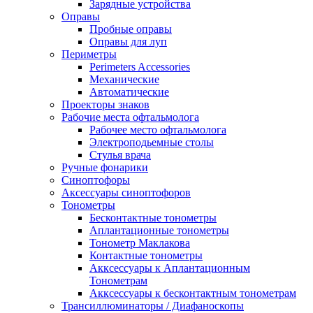
Зарядные устройства
Оправы
Пробные оправы
Оправы для луп
Периметры
Perimeters Accessories
Механические
Автоматические
Проекторы знаков
Рабочие места офтальмолога
Рабочее место офтальмолога
Электроподьемные столы
Стулья врача
Ручные фонарики
Синоптофоры
Аксессуары синоптофоров
Тонометры
Бесконтактные тонометры
Аплантационные тонометры
Тонометр Маклакова
Контактные тонометры
Акксессуары к Аплантационным
Тонометрам
Акксессуары к бесконтактным тонометрам
Трансиллюминаторы / Диафаноскопы