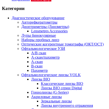
Категории
Диагностическое оборудование
Авторефкератометры
Диоптриметры (Линзметры)
Lensmetres Accessories
Лупы бинокулярные
Наборы пробных линз
Оптические когерентные томографы (ОКТ/ОСТ)
Офтальмологическое УЗИ
A/B скан
A-скан/пахиметр
A-скан
B-скан
Пахиметр
Офтальмологические линзы VOLK
Линзы BIO
Классические линзы BIO
Линзы BIO серии Digital
Гониолинзы (G-Series)
Акриловые линзы
Зеркальные линзы
Линзы внутреннего отражения